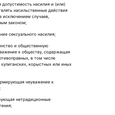
допустимость насилия и (или)
влять насильственные действия
а исключением случаев,
ым законом;
ние сексуального насилия;
инство и общественную
важение к обществу, содержащая
отивоправных, в том числе
 хулиганских, корыстных или иных
ормирующая неуважение к
;
ирующая нетрадиционные
тения;